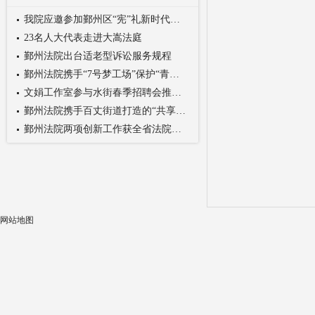
我院应邀参加鄞州区“宪”礼新时代主题宣传活动
23名人大代表走进大嵩法庭
鄞州法院出台适老型诉讼服务规程
鄞州法院携手“7号梦工场”保护“青创”知识产...
文娟工作室参与水街春季招聘会推广共享法庭
鄞州法院携手百丈街道打造的“共享法庭”重大工...
鄞州法院两项创新工作获全省法院重磅奖项
网站地图