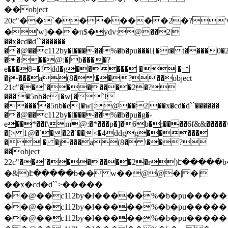
��object
20c"��`�������2�?'w
�'w]���π$�ydv:@��2|
��x�cd�d``������
��@��c112by�l�����%�b�pu
���i{�t� t����0
��:��@:�|b����?
e���8=�!dd�g����� � �
�j���a(8� \��?��object
21c"��`�������2�?
���'�5nb�e[�w[�`!
����'�5nb�e[�w[:@��2|��x�cd�d``������
��@��c112by�l�����%�b�pu
�g�-
e��*��f\m@:�*���p�]�6b�;����6f&&���
�[> 1@�`��2�`��<�4ddgg�����
� � �j���a(8� \��?
��object
22c"��`�������2�r)է����
�&)է�����b�� w��@@�|�|
��x�cd�d``>�����
��@��c112by�l�����%�b�pu
�����
��@��c112by�l�����%�b�pu
�����
��@��c112by�l�����%�b�pu
�����