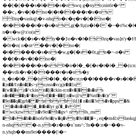
��[�[���s�l�lt�s�nswq g�n
yo;nin6r�^
��cۏ�v�[�ltso�|�t�lt���r�s�ns
0zq�vaskqj\�v-nhqo�c�q�v�[�ltso�|
�t�lt���r�v�s�ns,g(�/fџ(u�l�l`�~�s%c�l�
n�v�w@x\o(u
�wck�[�s�v�[ty��]\o�v�l�ls0zq�vas]n'y�
�0r�n( n�nt^ ��v�[�ltso�|
�t�lt���r�s�ns�w,g�[�s�0r,gn�~-n�s
��[�s�v�[�ltso�|
�t�lt���r�s�ns0�n�l�_�[�e�t�l�_�(u:
��vdk�v�[�lt���r�s�ns�y
n_�n�l�_�(u0�l�_�[�e:n;n��l����v�s�l�l
�;n��/f:n�n�[�s>yo;nso�vcg)r�t�1u
�(w�[�s z�^ckinn�[(�ckin-n:n�v�[�lt�s�ns
n�e����y�^�n
yof[�t�~��f[:n�w@x �%n
f�v�r)r'`
�9ei��q�[grb� �nbyb\fd1� n�nl�?es�v�pps �&
{t�s�n�s�lt�_�t�s�lyr gĉ�_�v\
�wckzwc n�v9ei�b�gv^ ny0s_mr
�b�vs�b�s�lso6r9ei�(w�q�vty�9ei��]�~ۏeq�m4l:s0askqj\
n-nhqot �-n.yb�z�n�n`nяs^;`fn��:n�~��v-
n.yhqb��ms9ei����[\�~