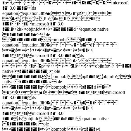
�o,z �)�� ������fmicrosoft
��ʽ 3.0 ���i� ds
equation equation.3�9�q2�"p�lj
�z �n�m�i��
������fmicrosoft ��ʽ 3.0
���i� dsobjinfo����i����dequation native
������������e>ole
������������fcompobjjl����gi
equation equation.3�9�qw�p�d]
�y �n�m��
������fmicrosoft ��ʽ 3.0 ���i� ds
equation equation.3�9�q2�>`>�
�(�p �1objinfo����m��
native ������������j:ole
������������kcompobjnp����liobjinfo��
native ������������ozole
������������qcompobjrt����ri �"
�p �1�� ������fmicrosoft
��ʽ 3.0 ���i� ds
equation equation.3�9�qw�p���
�y �n�m��
������fmicrosoft ��ʽ 3.0
���i� dsobjinfo����u����tequation native
������������u:ole
������������vcompobjvx����wi