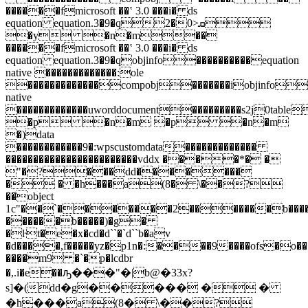
������fmicrosoft ��ʽ 3.0 ���i� ds
equation equation.3�9�q2�0>ܩ
�y �n�m��
������fmicrosoft ��ʽ 3.0 ���i� ds
equation equation.3�9�qobjinfo����������equation
native �������������:ole
�������������compobj�������iobjinfo��
native
�������������uworddocument���������s2j0
�p �n�m �p �n�m
�)data
������������9�:wpscustomdata�������������
������������������������vddx ����*� �
"�?���dd�������
� � �h���a(8� \��?
��object
1c"��`�������2�������b����
������b�����)�g�
�ŀt�e�x�cd�d``�`d``b�av
�d����,f�����yz�p1n�:��
��9����ofs�o�
����m9 �`�p�lcdbr
�,.i�e��ԡ���"�|b@�33x?
s]�(dd�g����� � �
�h���a(8� \��?