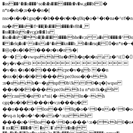
�os��^�t�o���^so�s�s�l�lt���r�v�w,g��bl �ُ
n*n�eb�;n���n�[
nso�s�s�l:gsq�v�lt���r�r�q0lq�o�^�t�na�^r/f�n;
na�ϑ ��n�/f=��[�s�l�lt���r�v8h�_
�ss�[�slqo�vcg)r�t�1u
�so�s�nl�o�[�s�l�lt���rbhe�v;na�s0���r�^0
� t�elq�o�^n�na�^�n�kn��b_b�n�rsq�|0ُ�n*n�
�㉳q�s�l�lt���r�s�ns�|
�~�] z�vwqsoch0a�ϑh�q�t�na z�^i{�
�y�v�n0      
�v�n �s�l�lt���rcpe�v�gb ��n
�nx�[�s�l�lt���rcpeċ0oso�|�vch
:n�noch�~�gnpf0b\!krf0�q�[wqso
��s�l�lt���rcpeċ0och1u n*nb\!k�gb
�r:nn0�n0 n*ni{�~ch0n�~ch
cgq�s�l�lt���r�v;n���q�[
��n���r�^0os��^0lq�o�^0�na�^0�o���^�
�vq-n lq�o�^�t�na�^:n;nch
����r�^0os��^0�o���^:n�[ch0�n�~ch
� nx�[ ���r�^ �n �`zr�n�rj