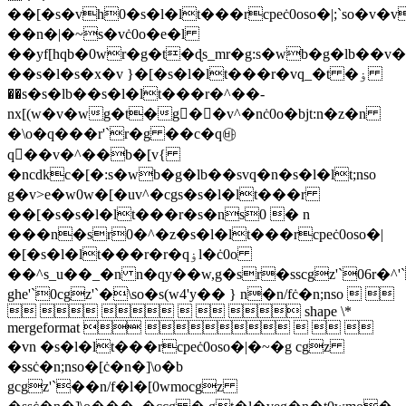
��[�s�vh0�s�l�lt���rcpeċ0oso�|;`so�v�v
��n�|�~s�vċ0o�e�l
��yf[hqb�0wr�g�t�ɖs_mr�g:s�wb�g�lb��
��s�l�s�x�v }�[�s�l�lt���r�vq_�t �ۏ
��s�s�lb��s�l�lt���r�^��-
nx[(w�v�wg�t�g� �v^�nċ0o�bjt:n�z�n
�\o�q���r'`r�g ��c�q㉳
q��v�^��b�[v{
�ncdkc�[�:s�wb�g�lb��svq�n�s�l�lt;nso
g�v>e�w0w�[�uv^�cgs�s�l�lt���r
��[�s�s�l�lt���r�s�ns0 � n
���n�sr0�^�z�s�l�lt���rcpeċ0oso�|
�[�s�l�lt���r�r�qۏl�ċ0o
��^s_u��_�n n�qy��w,g�sr�sscgz'`06r�^'`
ghe'`0cgz'`�\so�s(w4'y�� } n�n/fċ�n;nso  
      shape \*
mergeformat     
�vn �s�l�lt���rcpeċ0oso�|�~�g cgz
�ssċ�n;nso�[ċ�n�]\o�b
gcgz'`��n/f�l�[0wmocgz