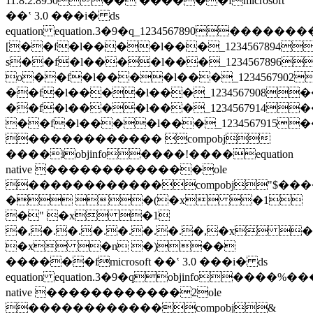
11.8.2.8950�� ������fmicrosoft
��ʽ 3.0 ���i� ds
equation equation.3�9�q_1234567890
[��f�l����l���_1234567894
s��f�l����l���_1234567896
o��f�l����l���_1234567902
��f�l����l���_1234567908
��f�l����l���_1234567914
��f�l����l���_1234567915
������������ compobj
����iobjinfo����!����equation
native �������������ole
������������compobj"$��
� �(�x �1
�" �x �1
�,�.�.�.�.�.�.�,�x �
�x �n �)��
������fmicrosoft ��ʽ 3.0 ���i� ds
equation equation.3�9�qobjinfo����%��
native ������������2ole
������������compobj&