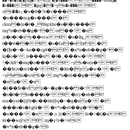
��~�b�v�[�[hq�t>yo3z �[�v���r 0 ����~nmsq�|
�v���r 0 �gq{�t�>yo�v���r 0
/ec�t�oۏ�o�ll�?e�v���r 0
�o���ncg�v���r �t
cknx�(u�l�_0lqckؚhe�s�l�v���r
mq*n�eb��g�^� os��^ �n
;n�r�c�sy��vcw 0 �s�llq_ 0
t��rt�� 0 �s�l:nl�ol)rl �t
�[$r�~�~kn��cg#�rf �n*n�eb��g�^�
lq�o�^ ;n���n �l�_���w�^ 0
^�ck8^�mɋ�o���^ 0 >yo�o(u�^ 0
��$r;n�re\l��^ 0 �l6r�[ya�w�^ �t
>yotlu�v/ec�^ mq*n�eb��g�^�
�na�^ �n
�[��$r�vǐ zn�~�g�v�� t�^ 0
�s�l�^m���s�^ 0 �n'y�nh�0?
eos�yxt�[@b�c��hh㉳q�~�g�na�^ �t
���s�s�l:g6r�^ �v*n�eb��g�^�
�o���^ �n � o }(� 0 6r�^�[�u 0
ir(��w@x 0 zq�y?e�^/ec
�v*n�eb��g�^0