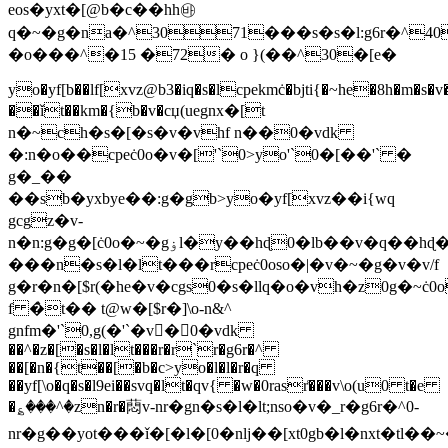
eos�yxt�[@b�c��hh㉳
q�~�g�na�^3071���s�s�l:g6r�^4
�o���^�15 �72� o }(��^30�[e�
yo�yf[b��lf[xvz@b3�iq�s�lcpekmċ�bjti{�~he�8h�m�s�
��ǐt��km�{b�v�cџ(uegnx�[t
n�~ch�s�[�s�v�vh
f n��0�vdk
�:n�o��cpeċ0o�v�['`0>yo'`0�[��'` �
g�_��
��sb�yxbye��:g�gb>yo�yf[xvz��i{wq
gcgz�v-
n�n:g�g�[ċ0o�~�gۏl�y��hɖ0�lb��v�q��hɖ�^�fy�ov��n�r`r�g6r�^�v�^�z0�[�nl�lb�eg��
���n�s�l�lt���rcpeċ0oso�|�v�~�g�v�v/f
g�r�n�[$r(�he�v�cgs0�s�llq�o�vh�z0g�~ċ0
f �̀t�� t@w�[$r�]\o-n&^
gnfm�'`0,g(�'`�v�0�vdk
��^�z�[�s�l�lt���r�r`r�g6r�^
��[�n�{t��[�b�c>yo�l�l�r�q
��yf[\o�q�s�l9ei��svq�lt�qv{ �w�0rasr͑���v\o(u0 t�e
�؏���^�zn�r�蕄v-nr�gn�s�l�lt;nso�v�_r�g6r�^0-
nr�g��yot���ǐ�[�l�[0�nlj��[xt0gb�l�nxt�tl�