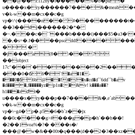
��@��c112by�l�����%�b�pu
�
u����x�ry������7���&�meab�
v�k-w��m�cx��c�g
vp�\^(����n�� #���������t�
��3��dj������2�*�
�~.���c�``���b����i)���$5�a3�\
�,�s=�.f����psoddf�����
� �
�j���a(8� \��?
��object
17c"��`�������2���
���0�ճ 6�i`!�a�1�-
���0�ճ 6b@��!t�/�x�cd�d``6dd``b�av
�d����,f�����yz�p1n�:�&v! k���a��?
h1���zժt�
u����x�ry���p��7���&�,e`ab��
v�k-w��m�cx��c�g
vp�\~g4�' p�.p5�6�b`z��jx
��0c����g>#���g�p�h`��h��!
�2��}voa%�?� ���s�/
���@�w�&��00t�q���(d��2�3��xz�