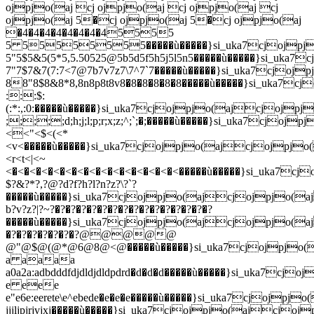
dbdddfdjdldjdldpdrd�d�d�d�����ù�����}si_u
e eee
e"e6e:e
erete\e^ebede�e�e�e�����ù�����}si_uka7cj
jjjljpjrjvjxj�����ù�����}si_uka7cjojpjo(aj