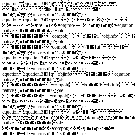
equation equation.3�9�q2�" l�
�z �n�m�i��
������fmicrosoft ��ʽ 3.0 ���i� ds
equation equation.3�9�q���m$x
 �n�1objinfo����y����yequation
native ������������z>ole
������������[compobjz\����\iobjinfo���
native ������������_6ole
������������`compobj^`����ai��
������fmicrosoft ��ʽ 3.0 ���i� ds
equation equation.3�9�qw� p���
�(�z  �"��
������fmicrosoft ��ʽ 3.0 ���i� ds
equation equation.3�9�qobjinfo����a����cequation
native ������������d<ole
������������ecompobjbd����fiobjinfo��
native ������������i>ole
������������jcompobjfh����kiw�"
�z �n�m�i��
������fmicrosoft ��ʽ 3.0 ���i� ds
equation equation.3�9�qw����
 �n�m�1objinfo����i����m
native ������������n:ole
������������ocompobjjl����pi��
������fmicrosoft ��ʽ 3.0 ���i� ds