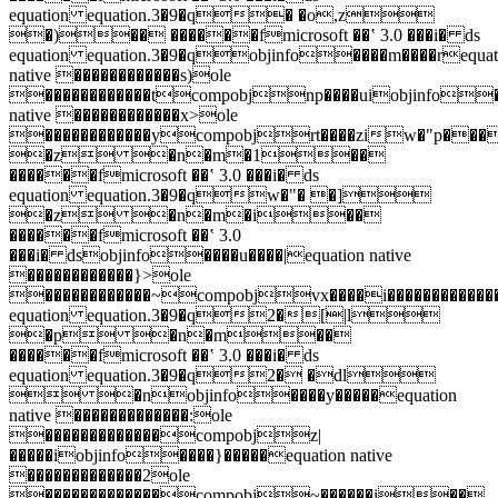
equation equation.3�9�q� �o,z
�)�� ������fmicrosoft ��ʽ 3.0 ���i� ds
equation equation.3�9�qobjinfo����m����requat
native ������������s)ole
������������tcompobjnp����uiobjinfo��
native ������������x>ole
������������ycompobjrt����ziw�"p�
�z �n�m�1��
������fmicrosoft ��ʽ 3.0 ���i� ds
equation equation.3�9�qw�"� �]
�z �n�m�i��
������fmicrosoft ��ʽ 3.0
���i� dsobjinfo����u����|equation native
������������}>ole
������������~compobjvx����i�������������������
equation equation.3�9�q2�[|l
�p �n�m��
������fmicrosoft ��ʽ 3.0 ���i� ds
equation equation.3�9�q2� �dl
 �nobjinfo����y�����equation
native �������������:ole
�������������compobjz|
�����iobjinfo����}�����equation native
�������������2ole
�������������compobj~������i��