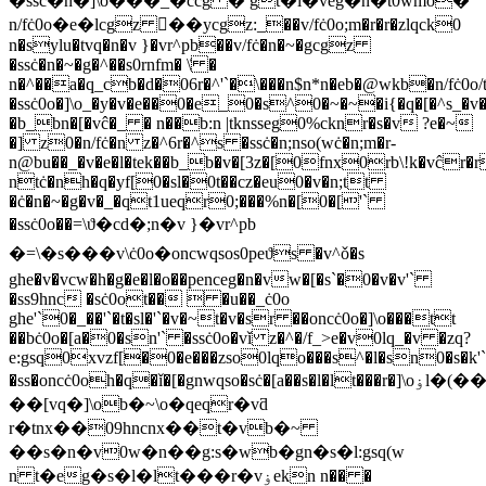
�ssċ�n�]\o���_�ccg � gt�l�veg�n�t0wmo�
n/fċ0o�e�lcgz �ُ�ycgz:_��v/fċ0o;m�r�r�zlqck0
n�sylu�tvq�n�v }�vr^pb��v/fċ�n�~�gcgz
�ssċ�n�~�g�^��s0rnfm� \͑ �
n�^��a�q_cb�d�06r�^'`�\���n$n*n�eb�@wkb�n/fċ0o/
�ssċ0o�]\o_�y�v�e��0�e_0�s^0�~�~�i{�q�[�^s_�
�b_bn�[�vĉ�_ � n��b:n |tknsseg0%cknr�s�v ?e�~
�] z0�n/fċ�n z�^6r�^s �ssċ�n;nso(wċ�n;m�r-
n@bu��_�v�e�l�tek��b_b�v�[3z�[0fnx0rb\!k�vĉr�r`
ntċ�nh�q�yf[0�sl�0t��cz�eu0�v�n;tt
�ċ�n�~�g�v�_�qt1ueqr0;���%n�[0�['`
�ssċ0o��=\ϑ�cd�;n�v }�vr^pb
�=\�s���v\ċ0o�oncwqsos0peϑs �v^ǒ�s
ghe�v�vcw�h�g�e�l�o��penceg�n�vw�[�s`�0�v�v'`
�ss9hnc �sċ0ot��  �u��_ċ0o
ghe'`0�_��'`�t�sl�'`�v�~t�v�sr ��oncċ0o�]\o���tt
��bċ0o�[a�0�sn'` �ssċ0o�vǐ z�^�/f_>e�v0lq_�v �zq?
e:gsq0xvzf[�0�e���zso0lqo���s^�l�sn0�s�k
�ss�oncċ0oh�q�ǐ�[�gnwqso�sċ�[a��s�l�lt���r�]\oۏl�(��tϑ�vhqb��8h0ċ0o
��[vq�]\ob�~\o�qeqr�vƌ
r�tnx��09hncnx��t�vb�~
��s�n�v0w�n��g:s�wb�gn�s�l:gsq(w
n t�eg�s�l�lt���r�vۏekn n�� �