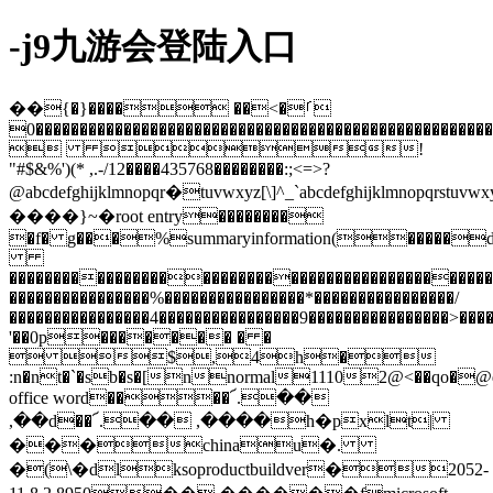
-j9九游会登陆入口
��ࡱ�>�� ����{�}
����������������������������������������������������������������������������������������������������������������������������������������������������������������������������������������������������������������������������������������������������������������������������������������������������������������������������������������������������������������������������������������������������������������������������������������0
 !
"#$&%')(* ,.-/12����435768��������:;<=>?
@abcdefghijklmnopqr�tuvwxyz[\]^_`abcdefghijklmnopqrstuvwx
����}~�root entry��������
�f� g���%summaryinformation(�����d
���������������������������������������������
����������������%����������������*����������������/
����������������4����������������9����������������>��
'��0p������� � �
 $,4h�
:n�nt�`�sb�s�[nnormal11102@<��qo�
office word����՜.��
,��d��՜.�� ,����h�pxlt|
���chinau�.
�(\�dlksoproductbuildver�2052-