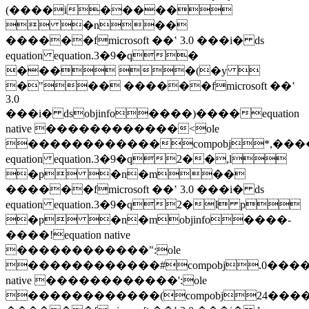
(����i�����
 �n��
������fmicrosoft ��ʽ 3.0 ���i� ds
equation equation.3�9�q�
��� �(�y 
�"�� ������fmicrosoft ��ʽ
3.0
���i� dsobjinfo����)����equation
native ������������<ole
������������compobj*,���
equation equation.3�9�q2��,l
�p �n�m��
������fmicrosoft ��ʽ 3.0 ���i� ds
equation equation.3�9�q2�l p
�p �n�mobjinfo����-
����!equation native
������������":ole
������������#compobj.0����$i
native ������������':ole
������������(compobj24���