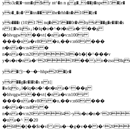
yo3z�[�~nm�rj$ry nt^�n n gg�_r��jt�npe15�[e�
yo�_�o�^ �nx��t the�rhh�n�s10�[e�
yo���r (10)17 nɋ�s25��0r�vh
yo��g�e�l�b�s
n t{|�wlqoۏl�lq�o�^�t�na�^��g
�blvqgwr��vt{�na�v:n100r
����na�v80r �n,��v:n60r ���
n�na�v:n40r �
n�na�v:n20r038�h�[�^���v
y�s�e�na�^2039��yn�zso0lqo
yo�㉠~�~�~hhpe20�[e�
yo��g�e�l�b�s n t{|
�wlqoۏl�lq�o�^�t�na�^��g
�blvqgwr��vt{�na�v:n100r
����na�v80r �n,��v:n60r ���
n�na�v:n40r �
n�na�v:n20r064>yo�o�n�^20
�na�^ �20
�68�[��$r�vǐ zn�~�g�v�� t�^20