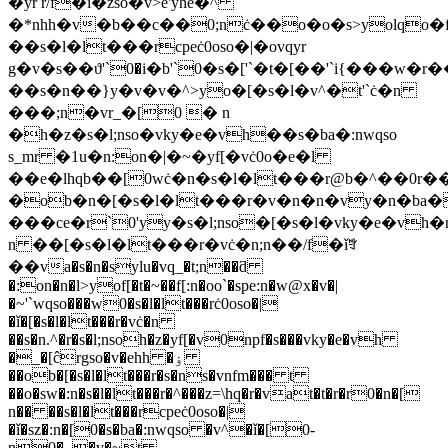
�yr r/f�ǐ�zso�v>e'yhe�^
�*nhh�v�b��c��0;nċ��o�o�s>yolqo�
��s�l�lt���rcpeċ0oso�|�ovqyr
g�v�s��ϑ'`0�i�b'`0�s�['`�t�[��'`i{���w�
��s�n��}y�v�v�^>yo�[�s�l�v^�t'`ċ�n
���;n�vr_�[0 � n
�h�z�s�l;nso�vky�e�vh��s�ba�:nwqso
s_mr �1u�n:on�|�~�yf[�vċ0o�e�l
��e�lhqb��[0wċ�n�s�l�lt���r@b�^��0r
�ob�n�[�s�l�lt���r�v�n�n�vy�n�ba
���ce�r`0'yy�s�l;nso�[�s�l�vky�e�vh�n\py
n ��[�s�l�lt���r�vċ�n;n��/f�ǐꁫ
��va�s�n�sylu�vq_�t;n��ƌ
�:on�n�l>yof[�t�~��f[:n�oo`�spe:n�w@x�v�|
�~'`wqso���w0�s�l�lt���rċ0oso�|
�ǐ�[�s�l�lt���r�vċ�n
��s�n.^�r�s�l;nsoh�z�yf[�v0npf�s���vky�e�vh
�_�[ĉrgso�v�ehh �ۏ
��ob�[�s�l�lt���r�s�ns�vnfm��� t
��o�sw�:n�s�l�lt���r�^���z=\hq�r�vat�t�r�r0�n�[
n�� ��s�l�lt���rcpeċ0oso�|
�ǐ�sz�:n�[0�s�ba�:nwqso �v^�ǐ�[0-
n0�_�v�~t