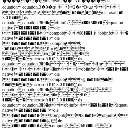
������fmicrosoft ��ʽ 3.0 ���i� ds
equation equation.3�9�q2�8>ܩ
 �n�� ������fmicrosoft ��ʽ
3.0 ���i� ds
equation equation.3�9�qobjinfo����5���� equation
native ������������,2ole
������������-compobj68����.iobjinfo���
native ������������1:ole
������������2compobj:
<����3i��fm,�
�y �n�1��
������fmicrosoft ��ʽ 3.0 ���i� ds
equation equation.3�9�q�lm<�m
�y �n�mobjinfo����=����5
native ������������6:ole
������������7compobj>@����8i��
������fmicrosoft ��ʽ 3.0 ���i� ds
equation equation.3�9�q2�`>�
�y �n�m��
������fmicrosoft ��ʽ 3.0 ���i� ds
equation equation.3�9�qobjinfo����a����:equati
native ������������;:ole
������������<compobjbd����=iobjinfo��
native ������������@)ole
������������acompobjfh����bi�