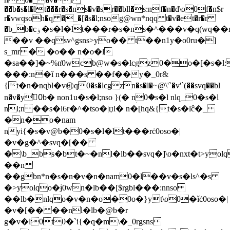
��b�s�l�lt���r�s�ns�v�sr��bll�s:nf�n�d\o0f�n$r
r�vwqsoh�q �_�[�s�l;nsog@wn*nqq t�v�et�r�r
�b_b�cۏ�s�l�lt���r�s�ns�^���v�q(wq��r�r0
��v ��qsv^gsns>yo�� t��n1y�o0ru�]
s_mr � �o�� n�o�l
�sa��]�~%n͑0wcb@w�s�lcgz0�o�[�s�l
���:n�ǐ n���s ��f��y�_0r&
{t�n�nɋbl�v㉳q0�s�lcgzn�s�l�~@\'`�v'`(��svq��bl
n�v�y0ُ̑b� non1u�s�l;nso }(� nؚ0�s�l nlq_0�s�l
nl;n ��s�l6r�^�tso�|џl� n�[hq&{t�s�lĉ�_
�n�o�nam
nyi{�s�v@b�0�s�l�lt���rċ0oso�|
�v�g�^�svq�[��
�\b_bs�bt�~�nl�lb��svq�]\o�nxt�t>y
��n
��gbn*n�s�n�v�n�nam0�l��v�s�ls^�s
�>yolqo�ɉ0wn�lb��[$rgbl���:nnso
��lb�nlqo�v�n�o�0o�}yt\o0�ǐċ0oso�|
�v�[�� ��nl�lb�@b�r
g�v�l0t0�`i{�q�m\�_0rgsns