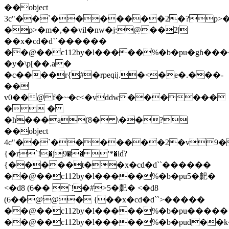
��object
3c"��`�������2�?p>�m�
�p>�m�,��vil�nw�j:@��2|
��x�cd�d``������
��@��c112by�l�����%�b�pu
�gɦ��
�y�\p[��.a�
�c����r{#�rpeqij.�<�e�.���-
��
v0��@f�~�c<�vddw������
� �
�h���a(8� \��?
��object
4c"��`�������2�v9��
{�r`!�j9�� '*�ld֞?
{�����t��x�cd�d``������
��@��c112by�l�����%�b�pu
5�䄐�
<�d8 (6�� `!�#>5�䄐� <�d8
(6��@@� {��x�cd�d``>�����
��@��c112by�l�����%�b�pu
�����
��@��c112by�l�����%�b�pu
d��k�