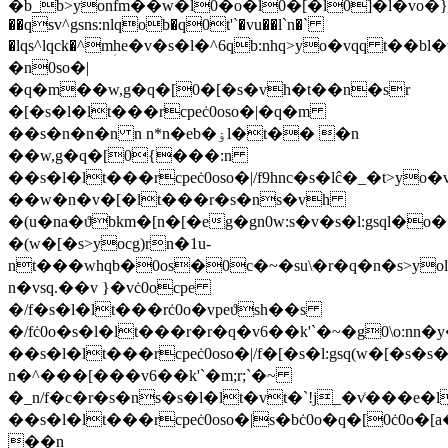
�b_b>yonfm��w�l0�o�l0�[�l0]�l�vo�
��qsv^gsns:nlqob�q0t'`�vu��l`n�`
�lqs^lqck�^mؚhe�v�s�l�^6qb:nhq>yo�vqq t��b
�n0so�|
�q�m��w,g�q�[0�[�s�vh�t��n�sr
�[�s�l�lt���rcpeċ0oso�|�q�m
��s�n�n�n n n*n�eb�ۏl�t�� �n
��w,g�q�[0{���:n
��s�l�lt���rcpeċ0oso�|/f9hnc�s�lĉ�_�t>yo
��w�n�v�[�lt���r�s�ns�vh
�(u�na�ϑbkm�[n�[�eg�gn0w:s�v�s�l:gsql�o�
�(w�[�s>yocg)rn�1u-
nt���whqb�0os�0c�~�su\�r�q�n�s>yolq
n�vsq.��v }�vċ0ocpe
�/f�s�l�lt���rċ0o�vpeϑsh��s
�/fċ0o�s�l�lt���r�r�q�v6��k'`�~�g0\o:nn
��s�l�lt���rcpeċ0oso�|/f�[�s�l:gsq(w�[�s�s
n�^���[���v6��k'`�m;r;`�~
�_n/f�c�r�s�ns�s�l�lt�vt�`!j_�v͑���e�
��s�l�lt���rcpeċ0oso�|s�bċ0o�q�[0ċ0o�[
��n