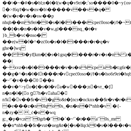
��\�~�#�s�bl;n�l�l(w�q�v9ei�;`so����0�~y{os�0teso�c0
�ُ>f6q/f�w�nv�b\�����v��v�q�
�(w�e�v�s�sw��p
nhqb��ms9ei�0�s�l�lt���rcpeċ0oso�|/f�~t
��[�s�n�s�l�v�w,gl���nq_�t�v
}b_b�vċ�nso�|
��e(w�ǐ�^�zċ0o�s�l�lt���r�r�q�v
ghe�]wq
��[0�yf[km�[�s�l:gsq�lt���r�v�s�ns 
��|
�~xvz�s�l�lt���r�v�s�nscpeub�t:g6r
��g�^�s�l�lt���r�vcpeċ0oso�|/f�s�lso6r9ei�hqb
�~'`�v���0 ��n
��v�^>yo�[�s�l�va�w���;n�vr_�[
n�n�l�[o gُ7h�vaha�
n!k�v��$r�vt�go&t�[ncs�ncknx��$r�v�r�r
�e���z�n0lqo0s_�n�n�ǐ*nhh�v �{-
n�zy� _ċ�n �wq
g:_�p�v;n'`0grb�'`0�`�~'`�t��a'`0s_mr
��n*nhh��$r�vut�ueg&t�[�s�llqck0�s�l���r�