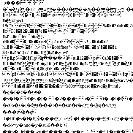
.p���
�`�p�121)w���2���ԡ���[> 1��
� � �j���a(8� \��?
��object
18c"��`�������2�o%���2�u���j7
�c%���2�u���j7e�� @@�"�|
�x�cd�d``fed``b�av
�d����,f�����yz�p1n�:&&v! k���a��?
h1���z�� h7t �obifhea*c���l ��n`������a
$37�x�/�\!(?71���ə��x��sy!w�
p�.p5�6�j`lgiլ����f#i�12��ps0z3����
�1b���&��=�p�g1�l(ȅ��@��\.h�q�c<�0``�����
���c�� �dl�,ā�gf�~��dv6����
p�kksks�2j�,���������q
ili( ċ0o�m�[�s�l�lt���r�[�s�s�ns�vݍ�y
  �n�s�l�lt���r�[�s�s�nsċ0ocpeso�|�svq�g�^:nɖ҉
�q�[�c���
�s�l�lt/f�v�[�lt�v͑���~b�r0�s�l�l
�ċ0o�s�l�lt���r�v�su\�r�q �㉳q�v/f
���rh�q
�0�s�l�lt���rcpes�b���r�^0os��^0
�cky�nuo�y�su\6��k
��s�l9ei��svq�^���c�ehe�g:_1_ z�^i{�v͑��