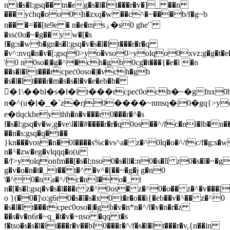
n t�s�l:gsq�� tn�eg�s�l�lt���r�v�]_ ��n
���yċhq�oo0h�zxq�w ��c^�~���b/f�g~b
n�� �=��[te9e � n�e�msۏ�s0 ghe'`
�ssċ0o�~�g��yw�[�s
f�g:s�wb�gn�s�l:gsq�v�s�l�lt���r�r�q
�v^:nvq�n�v�[:gsq0>yo�vso0>yolqo0xvz:g�g�t�e�
\͑0 n0so�|�g�^�ch�gb0cg͑�t���{�e�l �n
��s�l�lt���rcpeċ0oso�|�vch�gb
�s�l�lt���r�m�s�s�l�v�e�eb�b�
�ُ1\��bl�s�l�lt���rcpeċ0och�~�gfnx
n�^(u�l�_�`z�rj0����~nmsq�|0�gq{>yo�t
e�tlqckؚheythh�n�v���r0���r�^�s
f�s�l:gsq�v�w,g�ve\l�l�#����r�r�q0os��^/fc�nl�lb�
��n�s:gsq�q�t��
}kn���vos�n�0l����s%c�vs^a� z�^0lq�o�^/fc/f�g:s�w
n�^�zw�eg�vlqqq�o(u
�/f>yolqonfm��[�s�l;nso0�s�ll�:n0�s�lǐ z0�s�l�~�g
g�v�o�n�t�_t�� t�^ �v^�[��~�g�ɉ g�n0
\͑�^0�na�^/fc�nl�o�_t
n�[�s�l:gsq�v�s�l���r z�^0os� z�^0�o�� z�^�v���[
o }(�0�]\o:g6r0�s�l�s�x0t�r�o��i{�eb��v�^�� z�^0
�s�l�lt���rcpeċ0oso�|�gb�v�n*n�^/f�v�n�r�z
��s�v�n6r�~q_�t�v�~nso �qq t�s
f�tso�s�s�l�lt���r�v��bl0���r�^/f�s�l�lt���r�v,{n��in