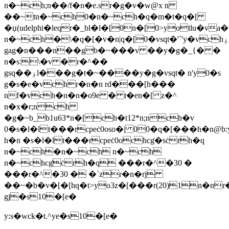
n�~ch;n��/f�n�e.sr�g�v�w@x n
��~tn�~ch0�n�~ch�q�m�t�q�[
�џ(udelphi�leqr�_bl�l�[0n�[0>yotlu�v
n�~ch�\�q�[�v�n|q�[0�vsqt�'`'y�vchۏl�tv^��s
gag�n���n��gb�~���v ��y�g�_{� �
n�s:\�v �r�^��
gsq��ۏl���g�t�~����y�g�vsqt� n'y0�s
g�s�e�vchr�n�n rd���[h���
nf�vch�n�n�o9e � t�en�[ z�^
n�x�r;nch
�g�~b_b1u63*n�[ch�t12*n;nch�v
0�s�l�lt���rcpeċ0oso�| 00�q�[���h�n@b:
h�n �s�l�lt���rcpeċ0ochcg͑�sċrh�q
n�~ch�n�~ch n�~ch
n�~chcg͑ċrh�q ���r�^�30 �
���r�^�30 � �`zr�n�rj
��~�b�v�[�[hq�t>yo3z�[���r(20)1n�nr�
gj�s10�[e�
y:s�wck�t.^ye�s10�[e�