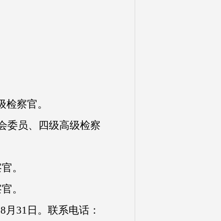
级
检察
官
。
会委员、
四级高级
检察
察
官
。
察
官
。
年
8月31日。联系电话：