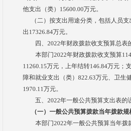
他支出（类）15600.00万元。
（二）按支出用途分类，包括人员支
出17326.84万元。
四、
202
2
年财政拨款收支预算
总表
本部门
202
2
年财政拨款收支预算
1
11260.15万元，上年结转146.84万
障和就业支出（类）822.63万元、卫生
1970.11万元。
五、
202
2
年一般公共预算
支出表的
（一）一般公共预算拨款当年
拨款
规
本
部门
2022年一般公共预算当年拨款1