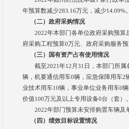
年预算数减少283.16万元，减少14.09%
（二）政府采购情况
202
2
年本部门各单位政府采购预算
府采购工程预算0万元、政府采购服务预算
（三）国有资产占有使用情况
截
至
2021年12月31日，本
部门所属
辆，
机要通信用车
0
辆，应急保障用车
2
业技术用车10辆，
事业单位
业务用车
0
价值100万元及以上专用设备0台（套）
202
2
年
部门
预算未安排购置车辆及
（四）绩效目标设置情况