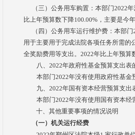
（三）公务用车购置：
本部门
202
比上年预算数下降100.00%，主要是
（四）公务用车运行
维护
费：
本部门
用于主要用于完成法院各项任务所需的
全奖励费用等支出。2022年比上年预算
八、
2022年政府性基金预算
支出表
本部门
2022年没有使用政府性基
九、
2022年国有资本经营预算
支出
本部门
2022年没有使用国有资本
十
、其他重要事项的情况说明
（一）机关运行经费
2022年鄞州区法院本级1 家行政单位