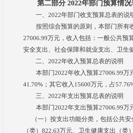
第二部分
202
2
年部门预算情况
一、
202
2
年部门收支预算
总表的
说
按照综合预算的原则，本部门所有
27006.99万元，收入包括：一般公
安全支出、社会保障和就业支出、卫生
二、
202
2
年收入预算
总表的
说明
本部门
202
2
年收入预算
27006.9
41.70%；其它收入15600万元，占57.7
三、
202
2
年支出预算
总表的
说明
本部门
202
2
年支出预算
27006.99
（一）按支出功能分类，包括公共安
（类）822.63万元、卫生健康支出（类）