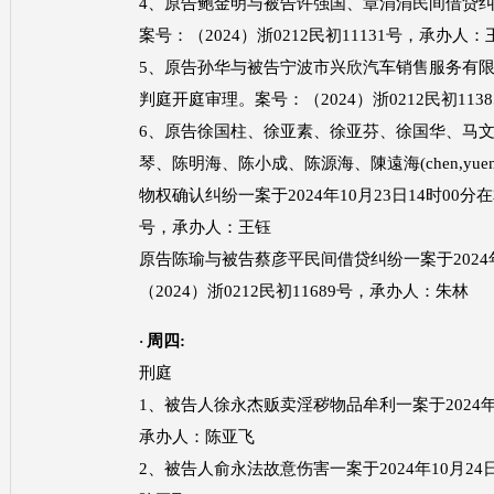
4、原告鲍金明与被告许强国、章涓涓民间借贷纠纷
案号：（2024）浙0212民初11131号，承办人：
5、原告孙华与被告宁波市兴欣汽车销售服务有限公
判庭开庭审理。案号：（2024）浙0212民初11
6、原告徐国柱、徐亚素、徐亚芬、徐国华、马
琴、陈明海、陈小成、陈源海、陳遠海(chen,yuen ho
物权确认纠纷一案于2024年10月23日14时00分
号，承办人：王钰
原告陈瑜与被告蔡彦平民间借贷纠纷一案于
20
（2024）浙0212民初11689号，承办人：朱林
周四
:
·
刑庭
1、被告人徐永杰贩卖淫秽物品牟利一案于2024年10
承办人：陈亚飞
2、被告人俞永法故意伤害一案于2024年10月24日